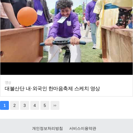
영상
대불산단 내·외국인 한마음축제 스케치 영상
2
3
4
5
1
개인정보처리방침
서비스이용약관