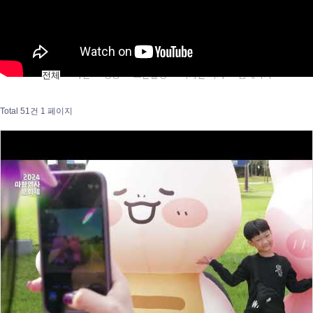
사진
영상
드론촬영
디자인·책자
홈페이지
전체
Total 51건
1 페이지