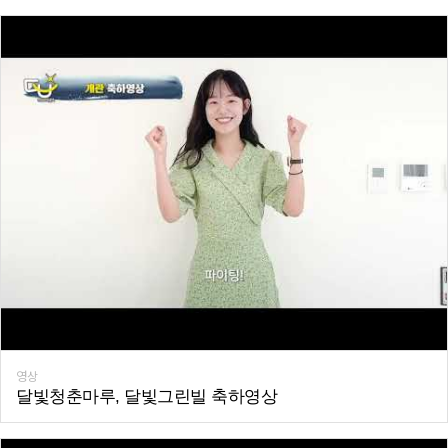
영상
달빛청춘마루, 달빛그린빌 축하영상