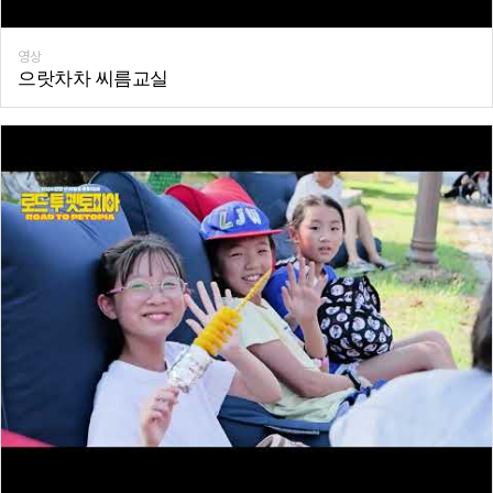
영상
으랏차차 씨름교실