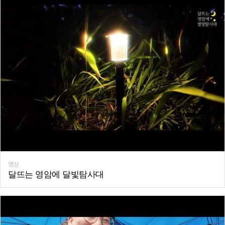
영상
달뜨는 영암에 달빛탐사대