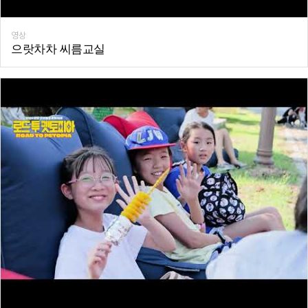
영상
으랏차차 씨름교실