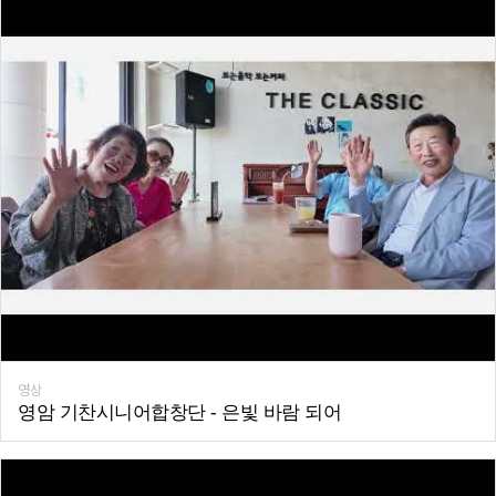
영상
영암 기찬시니어합창단 - 은빛 바람 되어