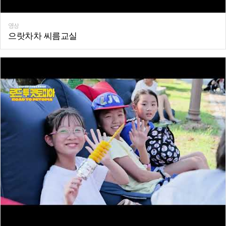
영상
으랏차차 씨름교실