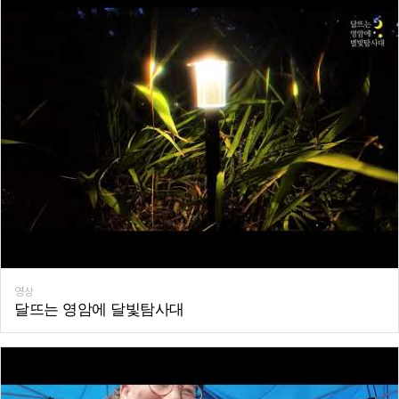
영상
달뜨는 영암에 달빛탐사대