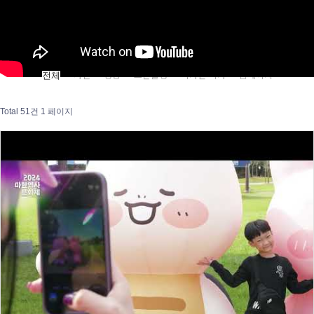
사진
영상
드론촬영
디자인·책자
홈페이지
전체
Total 51건
1 페이지