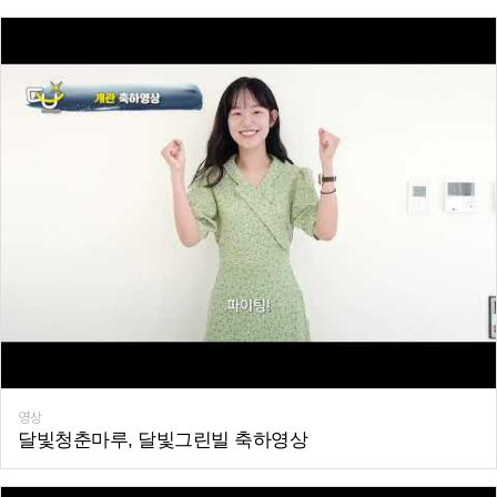
영상
달빛청춘마루, 달빛그린빌 축하영상