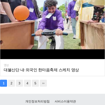
영상
대불산단 내·외국인 한마음축제 스케치 영상
2
3
4
5
1
개인정보처리방침
서비스이용약관