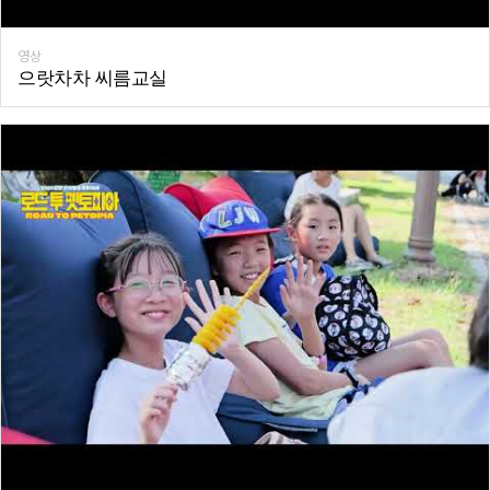
영상
으랏차차 씨름교실