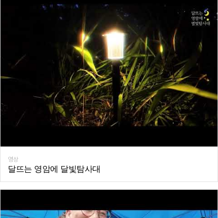
영상
달뜨는 영암에 달빛탐사대