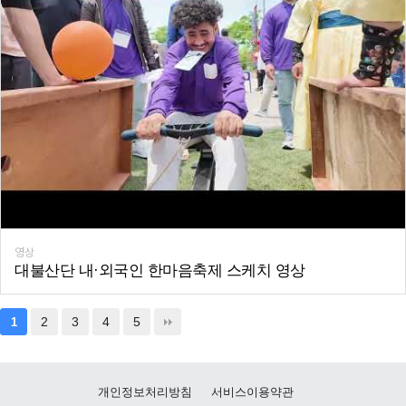
영상
대불산단 내·외국인 한마음축제 스케치 영상
2
3
4
5
1
개인정보처리방침
서비스이용약관