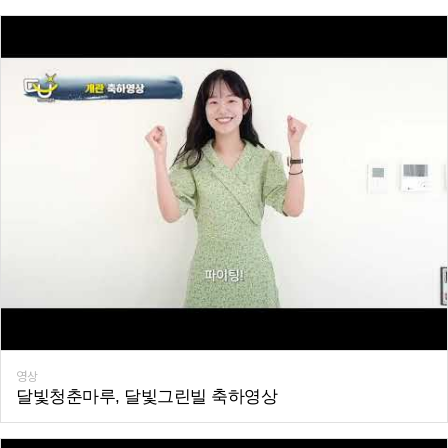
영상
달빛청춘마루, 달빛그린빌 축하영상