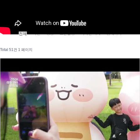
사진
영상
드론촬영
디자인·책자
홈페이지
전체
Total 51건
1 페이지